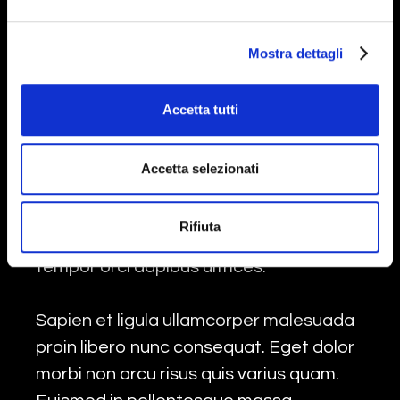
pellentesque massa placerat duis
ultricies lacus. Nunc sed id semper
Mostra dettagli
risus.Diam donec adipiscing tristique
risus nec feugiat in. Molestie a iaculis at
Accetta tutti
erat. Nec feugiat in fermentum posuere
urna nec tincidunt. Sem integer vitae
Accetta selezionati
justo eget magna fermentum iaculis.
Arcu cursus vitae congue mauris
Rifiuta
rhoncus. Quis vel eros donec ac odio
tempor orci dapibus ultrices.
Sapien et ligula ullamcorper malesuada
proin libero nunc consequat. Eget dolor
morbi non arcu risus quis varius quam.