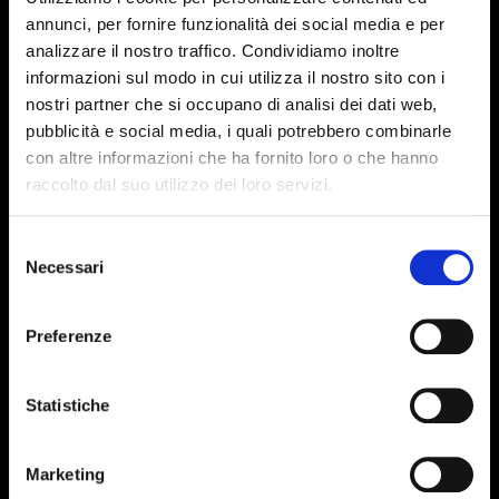
annunci, per fornire funzionalità dei social media e per
venenatis tellus in metus vulputate eu
analizzare il nostro traffico. Condividiamo inoltre
scelerisque felis. Et molestie ac feugiat
informazioni sul modo in cui utilizza il nostro sito con i
sed. Diam volutpat commodo sed
nostri partner che si occupano di analisi dei dati web,
egestas egestas fringilla phasellus. Dui
pubblicità e social media, i quali potrebbero combinarle
con altre informazioni che ha fornito loro o che hanno
vivamus arcu felis bibendum ut tristique.
raccolto dal suo utilizzo dei loro servizi.
Turpis egestas integer eget aliquet.
Lobortis mattis aliquam faucibus purus
Selezione
in. Lacus suspendisse faucibus interdum
Necessari
del
posuere lorem ipsum dolor sit amet.
consenso
Lacus laoreet non curabitur gravida.
Preferenze
Eget lorem dolor sed viverra ipsum nunc.
Ac turpis egestas maecenas pharetra
Statistiche
convallis posuere morbi leo. Nisi vitae
suscipit tellus mauris a diam. Ac turpis
Marketing
egestas sed tempus urna. Euismod in