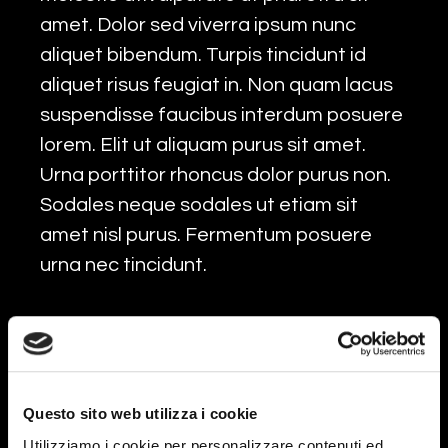
amet. Dolor sed viverra ipsum nunc
aliquet bibendum. Turpis tincidunt id
aliquet risus feugiat in. Non quam lacus
suspendisse faucibus interdum posuere
lorem. Elit ut aliquam purus sit amet.
Urna porttitor rhoncus dolor purus non.
Sodales neque sodales ut etiam sit
amet nisl purus. Fermentum posuere
urna nec tincidunt.
Duis tristique sollicitudin nibh sit amet
commodo nulla. Tempus iaculis urna id
volutpat. Mattis aliquam faucibus purus
in massa tempor nec.Sed elementum
Questo sito web utilizza i cookie
tempus egestas sed sed risus. Ut
Utilizziamo i cookie per personalizzare contenuti ed